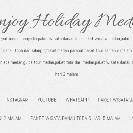
njoy Holiday Med
agent medan penyedia paket wisata danau toba,paket wisata medan,paket t
r danau toba dari silangit,travel medan parapat,paket tour taman simalem 
al hiace medan,guide tour medan,paket tour dari medan,paket wisata danau 
hari 2 malam
INSTAGRAM
YOUTUBE
WHATSAPP
PAKET WISATA D
RI 2 MALAM
PAKET WISATA DANAU TOBA 6 HARI 5 MALAM
L