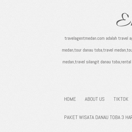
E
travelagentmedan.com adalah travel 
medan,tour danau toba,travel medan,tou
medan,travel silangit danau toba,rent
HOME
ABOUT US
TIKTOK
PAKET WISATA DANAU TOBA 3 HA