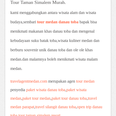
Tour Taman Simalem Murah.
kami menggabungkan antara wisata alam dan wisata
budaya,sembari
tour medan danau toba
bapak bisa
menikmati makanan khas danau toba dan mengenal
kebudayaan suku batak toba,wisata kuliner medan dan
berburu souvenir unik danau toba dan ole ole khas
medan.dan malamnya boleh menikmati wisata malam
medan.
travelagentmedan.com
merupakan agen
tour medan
penyedia
paket wisata danau toba
,
paket wisata
medan
,
paket tour medan
,
paket tour danau toba
,
travel
medan parapat
,
travel silangit danau toba
,
open trip danau
toba
,
tour taman simalem resort