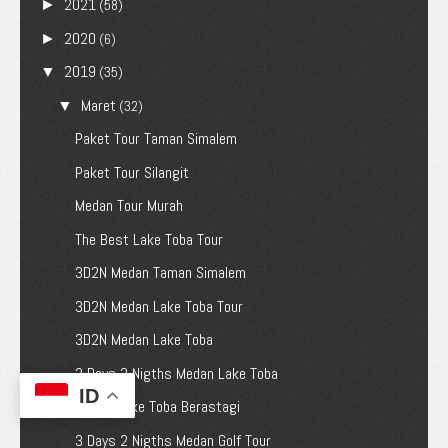
2021
►
(58)
2020
►
(6)
2019
▼
(35)
Maret
▼
(32)
Paket Tour Taman Simalem
Paket Tour Silangit
Medan Tour Murah
The Best Lake Toba Tour
3D2N Medan Taman Simalem
3D2N Medan Lake Toba Tour
3D2N Medan Lake Toba
3 Days 2 Nigths Medan Lake Toba
ID
Medan Lake Toba Berastagi
3 Days 2 Nigths Medan Golf Tour