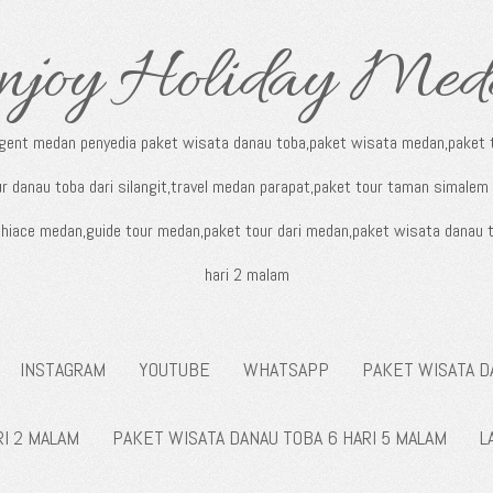
njoy Holiday Med
agent medan penyedia paket wisata danau toba,paket wisata medan,paket t
r danau toba dari silangit,travel medan parapat,paket tour taman simalem 
al hiace medan,guide tour medan,paket tour dari medan,paket wisata danau 
hari 2 malam
INSTAGRAM
YOUTUBE
WHATSAPP
PAKET WISATA D
RI 2 MALAM
PAKET WISATA DANAU TOBA 6 HARI 5 MALAM
L