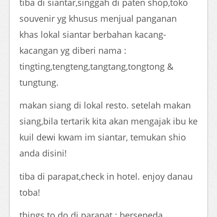
tiba di siantar,singgah di paten shop,toko
souvenir yg khusus menjual panganan
khas lokal siantar berbahan kacang-
kacangan yg diberi nama :
tingting,tengteng,tangtang,tongtong &
tungtung.
makan siang di lokal resto. setelah makan
siang,bila tertarik kita akan mengajak ibu ke
kuil dewi kwam im siantar, temukan shio
anda disini!
tiba di parapat,check in hotel. enjoy danau
toba!
things to do di parapat : bersepeda,