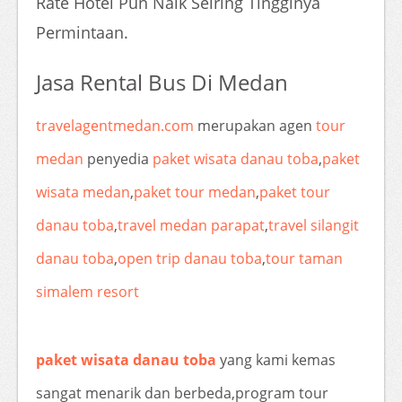
Rate Hotel Pun Naik Seiring Tingginya
Permintaan.
Jasa Rental Bus Di Medan
travelagentmedan.com
merupakan agen
tour
medan
penyedia
paket wisata danau toba
,
paket
wisata medan
,
paket tour medan
,
paket tour
danau toba
,
travel medan parapat
,
travel silangit
danau toba
,
open trip danau toba
,
tour taman
simalem resort
paket wisata danau toba
yang kami kemas
sangat menarik dan berbeda,program tour