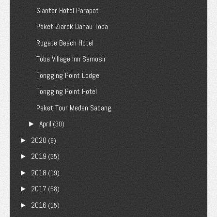
Siantar Hotel Parapat
Paket Ziarek Danau Toba
Rogate Beach Hotel
Toba Village Inn Samosir
Tongging Point Lodge
Tongging Point Hotel
Paket Tour Medan Sabang
April
►
(30)
2020
►
(6)
2019
►
(35)
2018
►
(19)
2017
►
(58)
2016
►
(15)